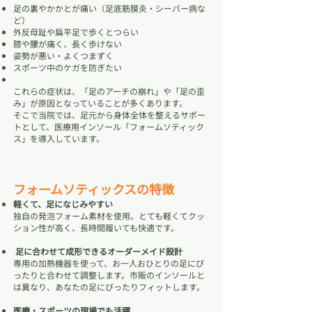
足の裏やかかとが痛い（足底筋膜炎・シーバー病な
ど）
外反母趾や扁平足で歩くとつらい
膝や腰が痛く、長く歩けない
姿勢が悪い・よくつまずく
スポーツ中のケガを防ぎたい
これらの症状は、「足のアーチの崩れ」や「足の歪
み」が原因となっていることが多くあります。
そこで当院では、足元から身体全体を整えるサポー
トとして、医療用インソール「フォームソティック
ス」を導入しています。
フォームソティックスの特徴
軽くて、足になじみやすい
独自の発泡フォーム素材を使用。とても軽くてクッ
ション性が高く、長時間履いても快適です。
足に合わせて成形できるオーダーメイド設計
専用の加熱機器を使って、お一人おひとりの足にぴ
ったりと合わせて調整します。市販のインソールと
は異なり、あなたの足にぴったりフィットします。
医療・スポーツの現場でも活躍