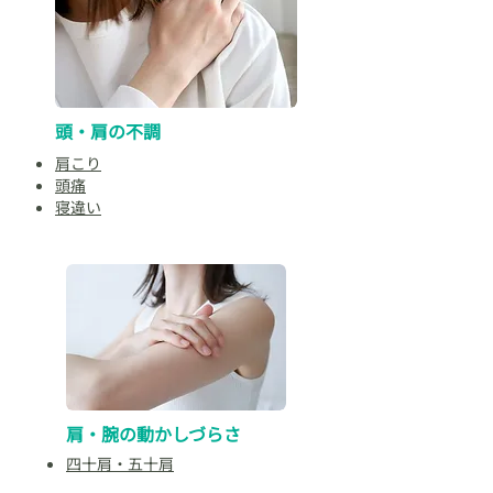
頭・肩の不調
肩こり
頭痛
​寝違い
肩・腕の動かしづらさ
四十肩・五十肩