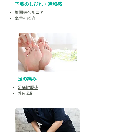
下肢のしびれ・違和感
椎間板ヘルニア
坐骨神経痛
​足の痛み
足底腱膜炎
外反母趾