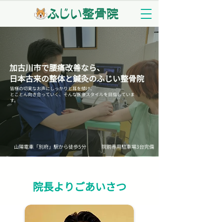
加古川市で腰痛改善なら、
日本古来の整体と鍼灸のふじい整骨院
皆様の切実なお声にしっかりと耳を傾け、
とことん向き合っていく、そんな医療スタイルを目指していま
す。
山陽電車「別府」駅から徒歩5分
院前専用駐車場3台完備
1/4
院長よりごあいさつ