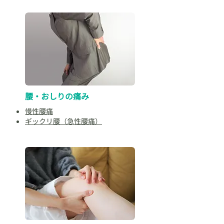
腰・おしりの痛み
慢性腰痛
ギックリ腰（急性腰痛）