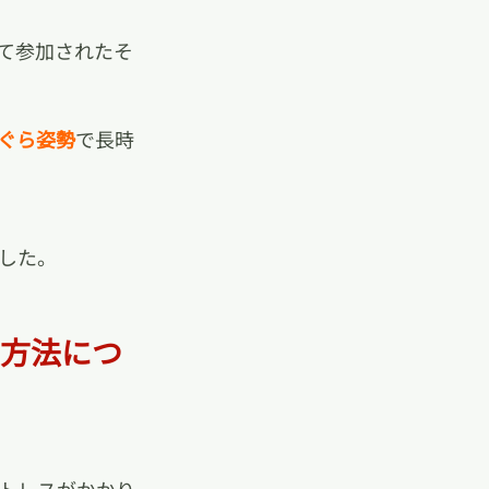
て参加されたそ
ぐら姿勢
で長時
した。
善方法につ