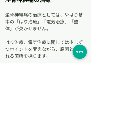
坐骨神経痛の治療としては、やはり基
本の「はり治療」「電気治療」「整
体」が欠かせません。
はり治療、電気治療に関しては少しず
つポイントを変えながら、原因と思わ
れる箇所を探ります。
ここが原因だと思われるところが見つ
かればその部分を集中して狙い、深い
ところを刺激します。
整体に関しては全身整体とよばれる、
全身の歪みを調整する施術を行いま
す。
身体のバランスが整うことで、筋肉の
緊張が緩和され症状の改善が期待でき