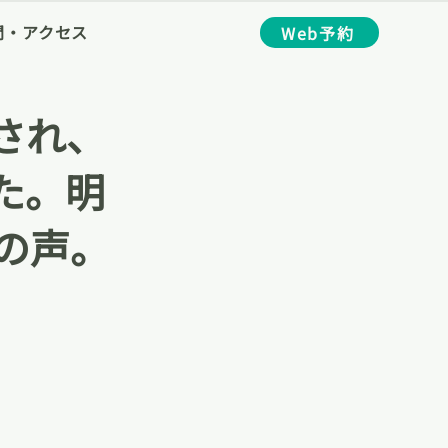
間・アクセス
Web予約
され、
た。明
の声。