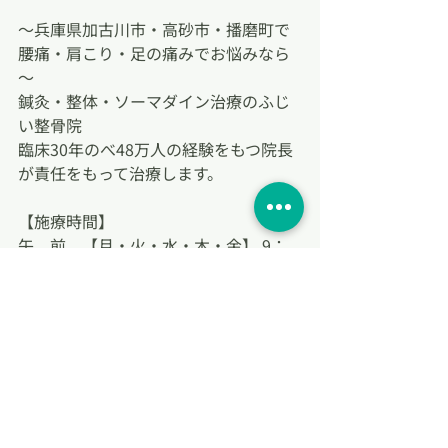
～兵庫県加古川市・高砂市・播磨町で
腰痛・肩こり・足の痛みでお悩みなら
～
鍼灸・整体・ソーマダイン治療のふじ
い整骨院
臨床30年のべ48万人の経験をもつ院長
が責任をもって治療します。
【施療時間】
午　前　【月・火・水・木・金】 9：
00～12：00
【土】 9：00～13：00（受付は12:30ま
で）
午　後　【月・火・水・金】16：00～
20:00（受付は19:30まで）
休診日　木曜日午後、日曜日、祝祭日
自費治療では長年悩まされた腰痛やさ
まざまな慢性症状に対して、