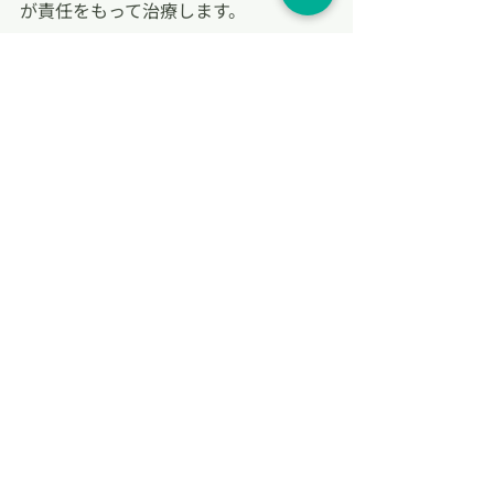
が責任をもって治療します。
【施療時間】
午前
【月・火・水・木・金】 9：00～12：
00 （受付は11:30まで）
【土】 9：00～13：00 （受付は12:30
まで）
午後
【月・火・水・金】16：00～20:00 
（受付は19:30まで）
休診日　木曜日午後、日曜日、祝祭日
【治療代】
初回　9,700円（税込み）
2回目以降　7,700円（税込み）
当院は明らかな外傷以外は健康保険を